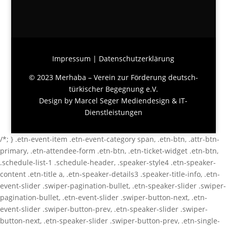
Impressum
|
Datenschutzerklärung
© 2023 Merhaba – Verein zur Förderung deutsch-
türkischer Begegnung e.V.
Design by
Marcel Seger Mediendesign & IT-
Dienstleistungen
/*; } .etn-event-item .etn-event-category span, .etn-btn, .attr-btn-
primary, .etn-attendee-form .etn-btn, .etn-ticket-widget .etn-btn,
.schedule-list-1 .schedule-header, .speaker-style4 .etn-speaker-
content .etn-title a, .etn-speaker-details3 .speaker-title-info, .etn-
event-slider .swiper-pagination-bullet, .etn-speaker-slider .swiper-
pagination-bullet, .etn-event-slider .swiper-button-next, .etn-
event-slider .swiper-button-prev, .etn-speaker-slider .swiper-
button-next, .etn-speaker-slider .swiper-button-prev, .etn-single-